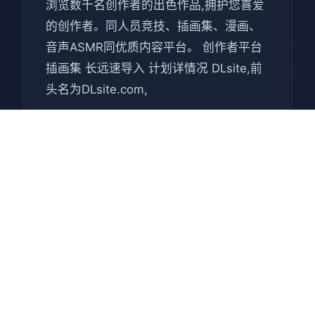
浏览数千名创作者的出色作品,拥护您喜爱
的创作者。同人员竞技、插画集、漫画、
音声ASMR同优质内容平台。 创作者平台
插画集 长远速导入 计划详情况 DLsite,前
头名为DLsite.com,
🖋️ 快速下载