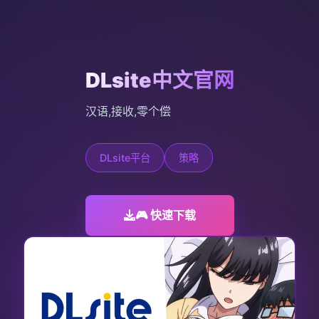
DLsite中文官网
汉语,接收,零个偿
DLsite平台
策略
🎮 快速下载