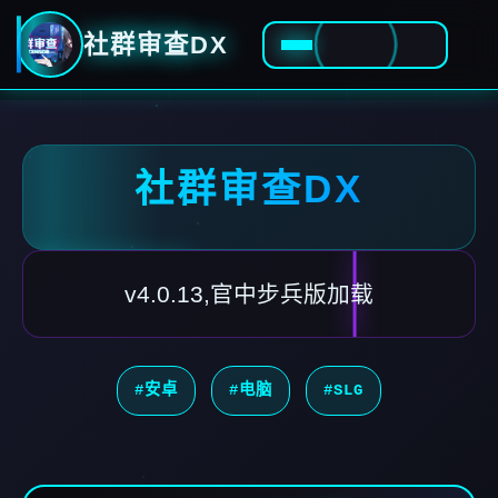
社群审查DX
社群审查DX
v4.0.13,官中步兵版加载
#安卓
#电脑
#SLG