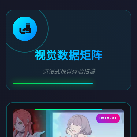
🛃
视觉数据矩阵
沉浸式视觉体验扫描
DATA-01