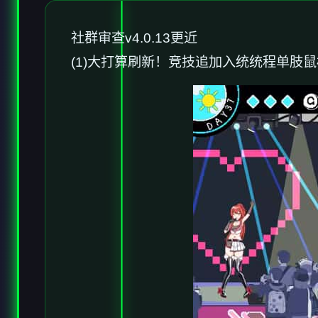
社群审查
v4.0.13更近
(1)大打算刷新！竞技追加入统统程单肢