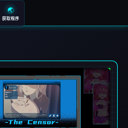
🌏
获取程序