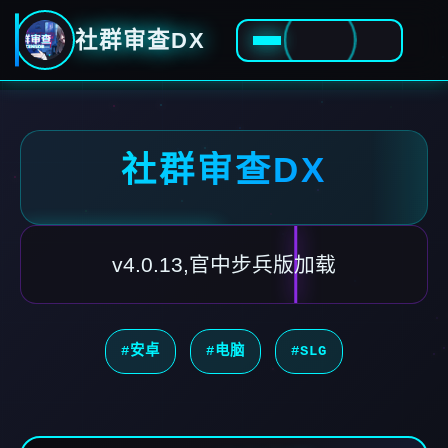
社群审查DX
社群审查DX
v4.0.13,官中步兵版加载
#安卓
#电脑
#SLG