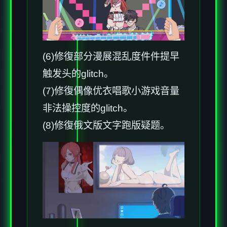
(6)修復部分漫展混乱度件件提早
触发头的glitch。
(7)修復偶像优衣唱歌小游戏音量
非法操控度的glitch。
(8)修復俄文版文字跑版疑题。