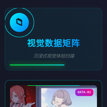
📁
视觉数据矩阵
沉浸式视觉体验扫描
DATA-01