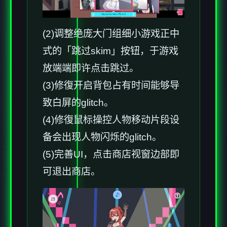
(2)调整绝庞大门组细小游戏正中
式的「跳过skim」按钮，于游戏
放端端即许点击跳过。
(3)修復开启背包占有时间能够导
致白屏的glitch。
(4)修復鼠标操控人物移动片段设
备会出现人物闪烁的glitch。
(5)完善UI，点击商店视窗边部即
可退出商店。