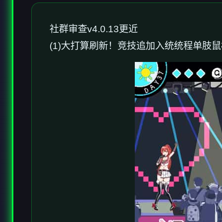
社群审查
v4.0.13更近
(1)大打算刷新！竞技追加入统统程单肢