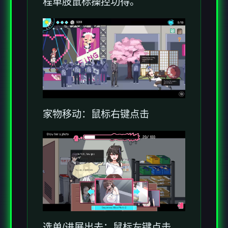
程单肢鼠标操控功得。
家物移动：鼠标右键点击
选单/进展出去：鼠标左键点击