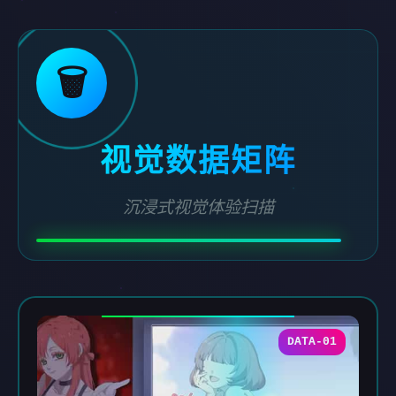
🗑️
视觉数据矩阵
沉浸式视觉体验扫描
DATA-01