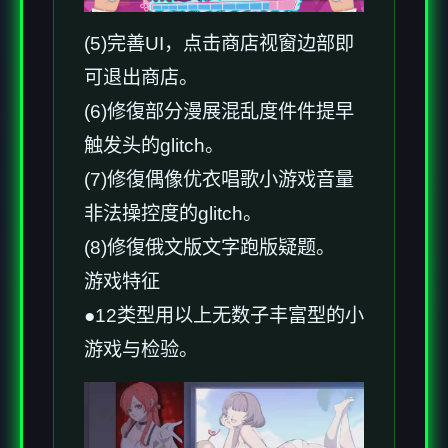
(5)完善UI，点击商店视窗边部即
可退出商店。
(6)修復部分漫展混乱度件件提早
触发头的glitch。
(7)修復偶像优衣唱歌小游戏音量
非法操控度的glitch。
(8)修復俄文版文字跑版疑题。
游戏特征
●12类型用以上无数子丰富型的小
游戏与检验。