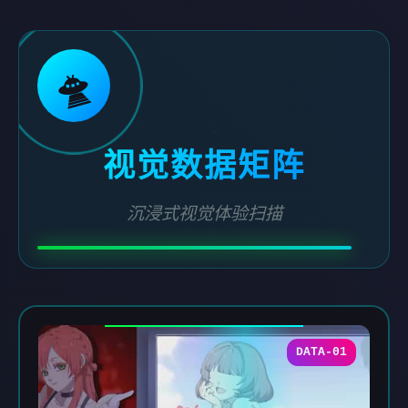
🛸
视觉数据矩阵
沉浸式视觉体验扫描
DATA-01