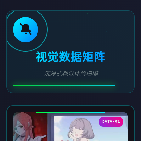
🔕
视觉数据矩阵
沉浸式视觉体验扫描
DATA-01