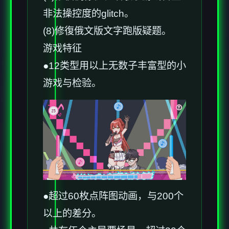
非法操控度的glitch。
(8)修復俄文版文字跑版疑题。
游戏特征
●12类型用以上无数子丰富型的小
游戏与检验。
●超过60枚点阵图动画，与200个
以上的差分。