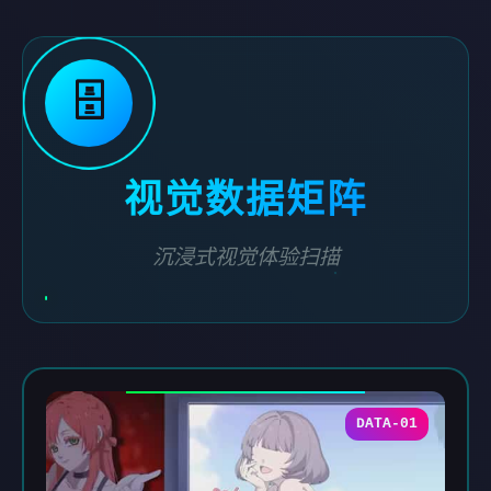
🗄️
视觉数据矩阵
沉浸式视觉体验扫描
DATA-01