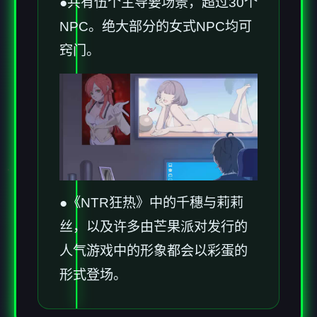
●共有伍个主导要场景，超过30个
NPC。绝大部分的女式NPC均可
窍门。
●《NTR狂热》中的千穗与莉莉
丝，以及许多由芒果派对发行的
人气游戏中的形象都会以彩蛋的
形式登场。