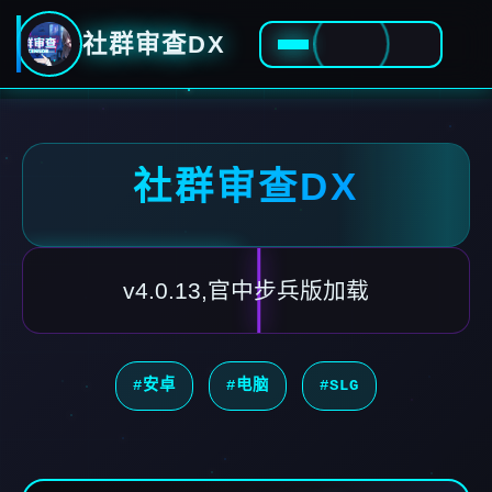
社群审查DX
社群审查DX
v4.0.13,官中步兵版加载
#安卓
#电脑
#SLG