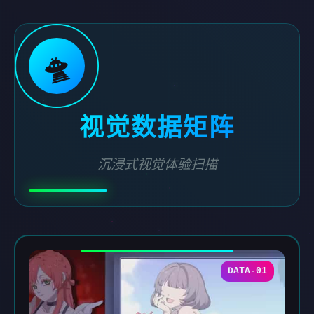
🛸
视觉数据矩阵
沉浸式视觉体验扫描
DATA-01