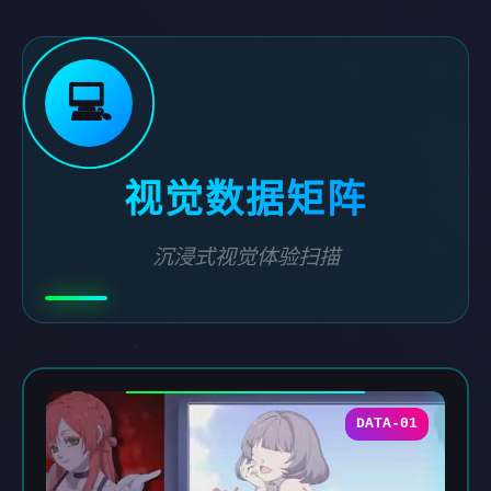
💻
视觉数据矩阵
沉浸式视觉体验扫描
DATA-01