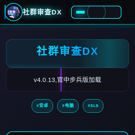
社群审查DX
社群审查DX
v4.0.13,官中步兵版加载
#安卓
#电脑
#SLG