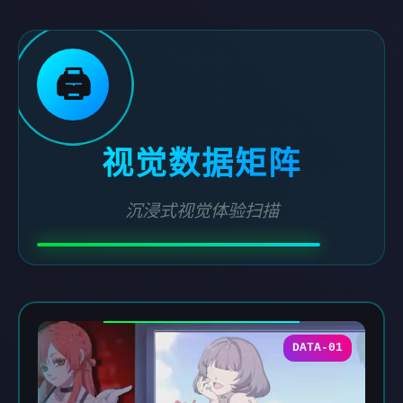
🖨️
视觉数据矩阵
沉浸式视觉体验扫描
DATA-01