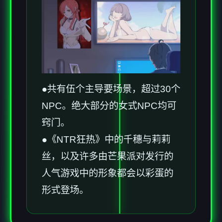
●共有伍个主导要场景，超过30个
NPC。绝大部分的女式NPC均可
窍门。
●《NTR狂热》中的千穗与莉莉
丝，以及许多由芒果派对发行的
人气游戏中的形象都会以彩蛋的
形式登场。