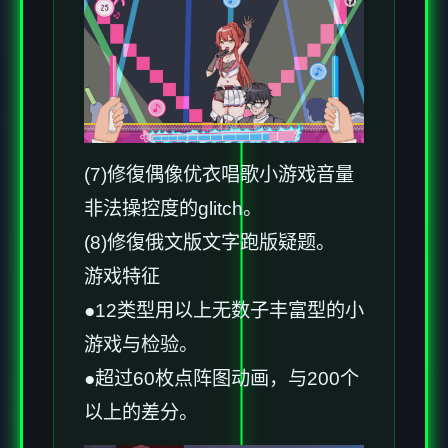
(7)修復偶像优衣唱歌小游戏音量
非法操控度的glitch。
(8)修復俄文版文字跑版疑题。
游戏特征
●12类型用以上无数子丰富型的小
游戏与检验。
●超过60枚点阵图动画，与200个
以上的差分。