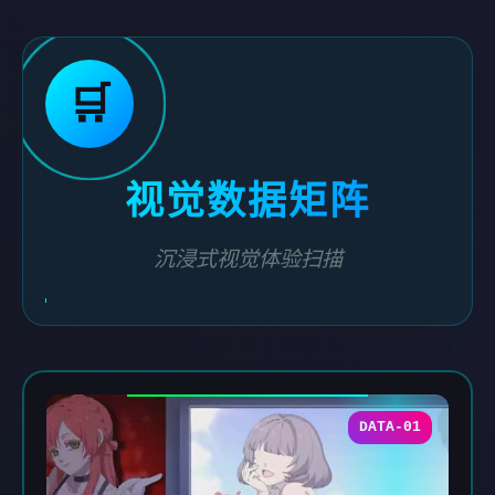
🛒
视觉数据矩阵
沉浸式视觉体验扫描
DATA-01