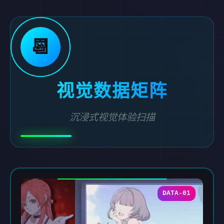
📆
视觉数据矩阵
沉浸式视觉体验扫描
DATA-01