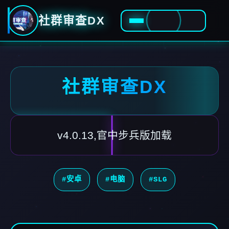
社群审查DX
社群审查DX
v4.0.13,官中步兵版加载
#安卓
#电脑
#SLG