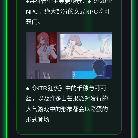
●共有伍个主导要场景，超过30个
NPC。绝大部分的女式NPC均可
窍门。
●《NTR狂热》中的千穗与莉莉
丝，以及许多由芒果派对发行的
人气游戏中的形象都会以彩蛋的
形式登场。