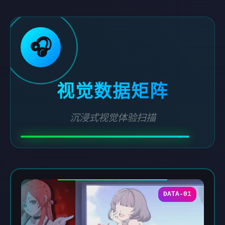
🎧
视觉数据矩阵
沉浸式视觉体验扫描
DATA-01