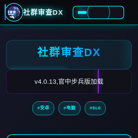
社群审查DX
社群审查DX
v4.0.13,官中步兵版加载
#安卓
#电脑
#SLG