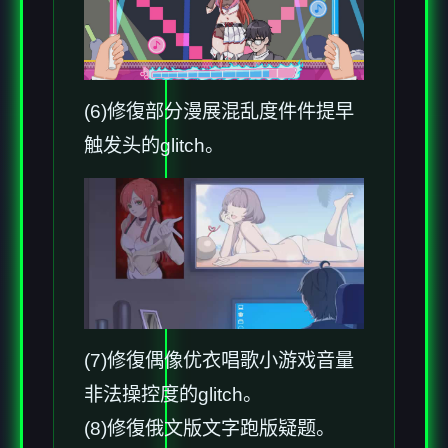
(6)修復部分漫展混乱度件件提早
触发头的glitch。
(7)修復偶像优衣唱歌小游戏音量
非法操控度的glitch。
(8)修復俄文版文字跑版疑题。