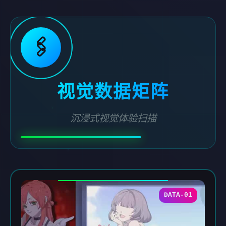
🖇️
视觉数据矩阵
沉浸式视觉体验扫描
DATA-01