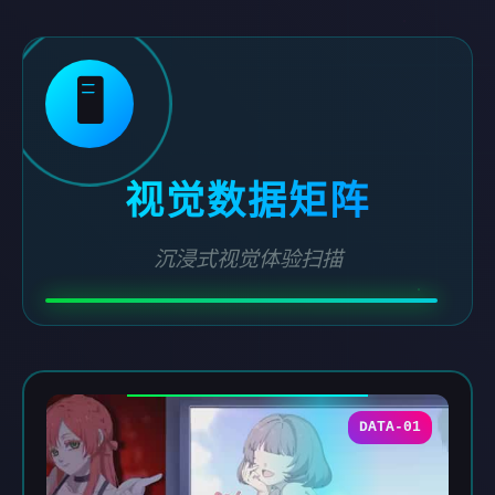
🖥️
视觉数据矩阵
沉浸式视觉体验扫描
DATA-01