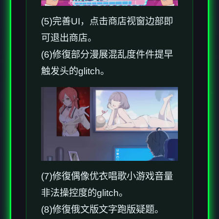
(5)完善UI，点击商店视窗边部即
可退出商店。
(6)修復部分漫展混乱度件件提早
触发头的glitch。
(7)修復偶像优衣唱歌小游戏音量
非法操控度的glitch。
(8)修復俄文版文字跑版疑题。