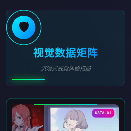
🛡️
视觉数据矩阵
沉浸式视觉体验扫描
DATA-01