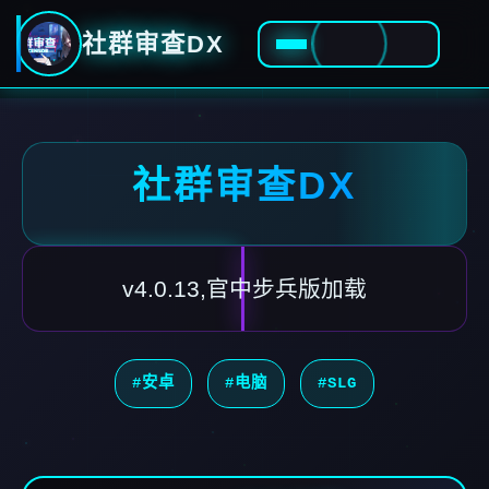
社群审查DX
社群审查DX
v4.0.13,官中步兵版加载
#安卓
#电脑
#SLG