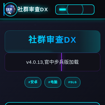
社群审查DX
社群审查DX
v4.0.13,官中步兵版加载
#安卓
#电脑
#SLG