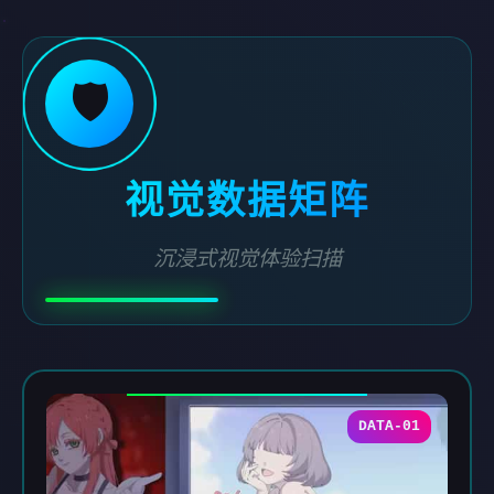
🛡️
视觉数据矩阵
沉浸式视觉体验扫描
DATA-01