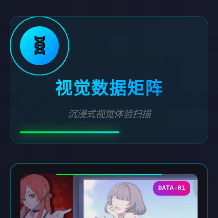
🧬
视觉数据矩阵
沉浸式视觉体验扫描
DATA-01