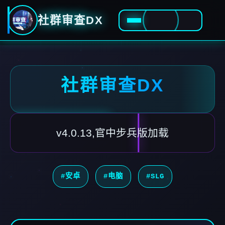
社群审查DX
社群审查DX
v4.0.13,官中步兵版加载
#安卓
#电脑
#SLG