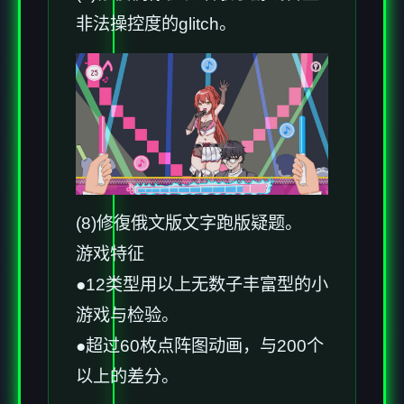
非法操控度的glitch。
(8)修復俄文版文字跑版疑题。
游戏特征
●12类型用以上无数子丰富型的小
游戏与检验。
●超过60枚点阵图动画，与200个
以上的差分。