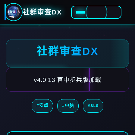
社群审查DX
社群审查DX
v4.0.13,官中步兵版加载
#安卓
#电脑
#SLG