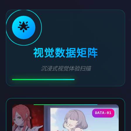
🌟
视觉数据矩阵
沉浸式视觉体验扫描
DATA-01