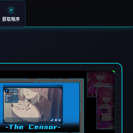
🃏
获取程序