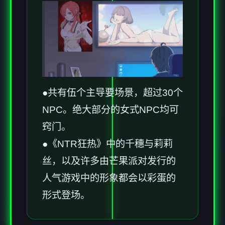
●共有伍个主导要场景，超过30个
NPC。绝大部分的女式NPC均可
窍门。
●《NTR狂热》中的千穗与莉莉
丝，以及许多由芒果派对发行的
人气游戏中的形象都会以彩蛋的
形式登场。