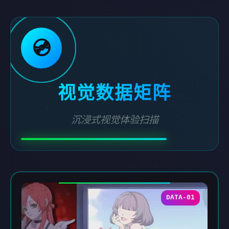
💿
视觉数据矩阵
沉浸式视觉体验扫描
DATA-01