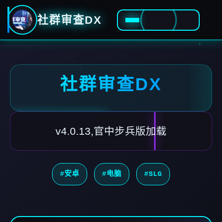
社群审查DX
社群审查DX
v4.0.13,官中步兵版加载
#安卓
#电脑
#SLG