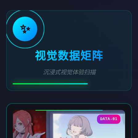
✨
视觉数据矩阵
沉浸式视觉体验扫描
DATA-01