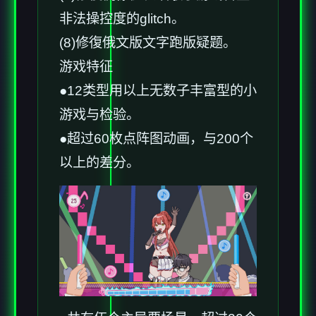
非法操控度的glitch。
(8)修復俄文版文字跑版疑题。
游戏特征
●12类型用以上无数子丰富型的小
游戏与检验。
●超过60枚点阵图动画，与200个
以上的差分。