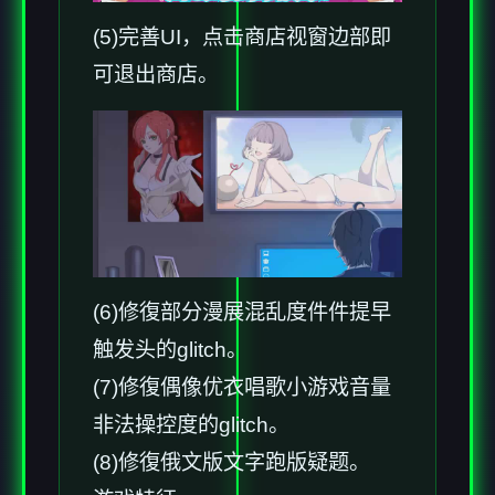
(5)完善UI，点击商店视窗边部即
可退出商店。
(6)修復部分漫展混乱度件件提早
触发头的glitch。
(7)修復偶像优衣唱歌小游戏音量
非法操控度的glitch。
(8)修復俄文版文字跑版疑题。