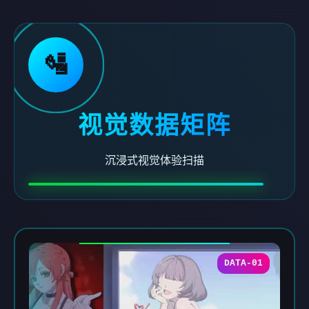
🛂
视觉数据矩阵
沉浸式视觉体验扫描
DATA-01