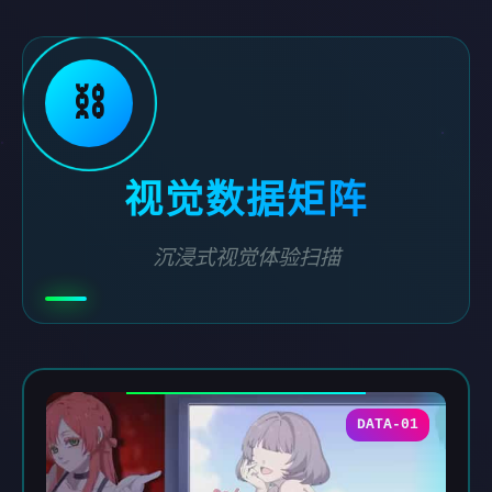
⛓️
视觉数据矩阵
沉浸式视觉体验扫描
DATA-01