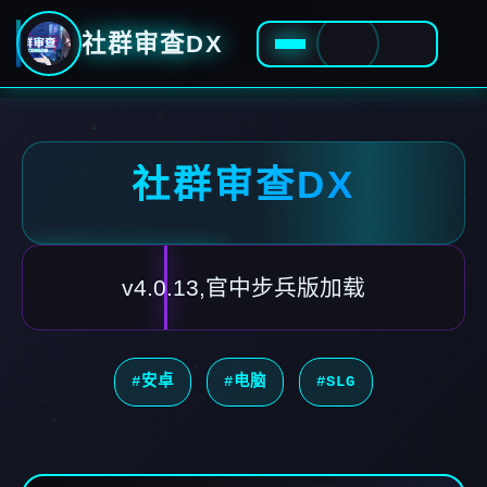
社群审查DX
社群审查DX
v4.0.13,官中步兵版加载
#安卓
#电脑
#SLG