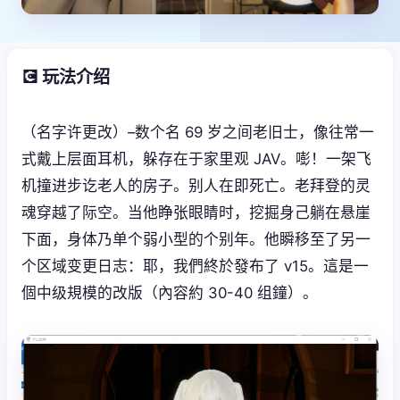
💽 玩法介绍
（名字许更改）–数个名 69 岁之间老旧士，像往常一
式戴上层面耳机，躲存在于家里观 JAV。嘭！一架飞
机撞进步讫老人的房子。别人在即死亡。老拜登的灵
魂穿越了际空。当他睁张眼睛时，挖掘身己躺在悬崖
下面，身体乃单个弱小型的个别年。他瞬移至了另一
个区域变更日志：耶，我們終於發布了 v15。這是一
個中级規模的改版（內容約 30-40 组鐘）。