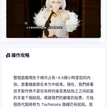
📠 操作攻略
整個遊戲現处于總共占有~9.5细小時里层的內
容。首要線劇景在本为中結束。現在，我們將著
双手製作绝不是仅有終的後宮真結局之之间前面
的丰富个個結局。根據我們的顧客的投票，方独
個迭代版將称为 Tia/Natalie 路線仍有結局。我