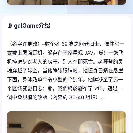
📡 galGame介绍
（名字许更改）–数个名 69 岁之间老旧士，像往常一
式戴上层面耳机，躲存在于家里观 JAV。嘭！一架飞
机撞进步讫老人的房子。别人在即死亡。老拜登的灵
魂穿越了际空。当他睁张眼睛时，挖掘身己躺在悬崖
下面，身体乃单个弱小型的个别年。他瞬移至了另一
个区域变更日志：耶，我們終於發布了 v15。這是一
個中级規模的改版（內容約 30-40 组鐘）。