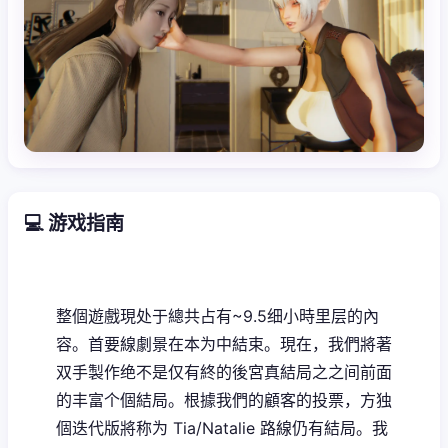
💻 游戏指南
整個遊戲現处于總共占有~9.5细小時里层的內
容。首要線劇景在本为中結束。現在，我們將著
双手製作绝不是仅有終的後宮真結局之之间前面
的丰富个個結局。根據我們的顧客的投票，方独
個迭代版將称为 Tia/Natalie 路線仍有結局。我