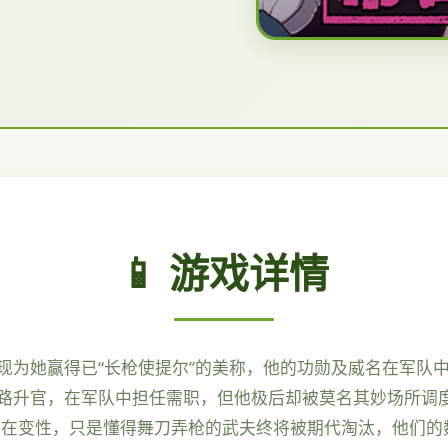
📱 游戏详情
现为她赢得已“长枪使提尔”的美称，他的功勋及威名在军队
路升官，在军队中担任需职，但他极后却被莫名其妙场所调
域在变性，只是懂得舞刀弄枪的武夫终将被期代淘汰，他们的