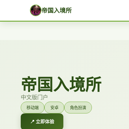
帝国入境所
帝国入境所
中文版门户
移动端
安卓
角色扮演
📍 立即体验