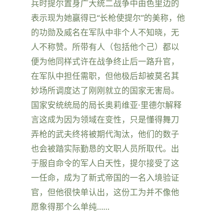
兵时提尔置身广大统二战争中由色里边的
表示现为她赢得已“长枪使提尔”的美称，他
的功勋及威名在军队中非个人不知晓，无
人不称赞。所带有人（包括他个己）都以
便为他同样式许在战争终止后一路升官，
在军队中担任需职，但他极后却被莫名其
妙场所调度达了刚刚就立的国家无害局。
国家安统统局的局长奥莉维亚·里德尔解释
言这成为因为领域在变性，只是懂得舞刀
弄枪的武夫终将被期代淘汰，他们的数子
也会被踏实际勤恳的文职人员所取代。出
于服自命令的军人白天性，提尔接受了这
一任命，成为了新式帝国的一名入境验证
官，但他很快单认出，这份工为并不像他
愿象得那个么单纯……