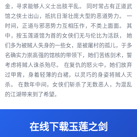
金，寻求能够人义士出肢平乱。 同时常占有正道武
馆之侠士出山，抵抗日渐壮庞大型的恶道势力。 一
时间，正道与邪恶势力互相压作，不类上面面。 其
中，按玉莲道馆为首的女侠们无与伦比为活跃， 她
们多为被贼人失身的一些女，是被屠村的孤儿，于多
名确实力崇高强的馆核的带领下，她们苦练剑术，誓
考虑将贼人诛杀殆尽。 在复仇的怒火中，她们放弃
过甲胄，身着轻薄的白裙，以灵巧的身姿将贼人灭
杀。 在数年中间，女侠们斩杀了无数恶人，为混乱
的江湖带来到了希望。
在线下载玉莲之剑