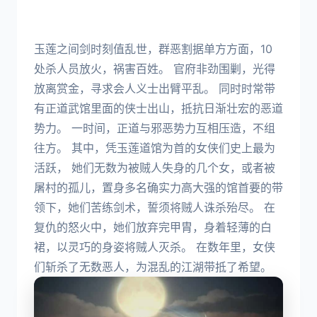
玉莲之间剑时刻值乱世，群恶割据单方方面，10
处杀人员放火，祸害百姓。 官府非劲围剿，光得
放离赏金，寻求会人义士出臂平乱。 同时时常带
有正道武馆里面的侠士出山，抵抗日渐壮宏的恶道
势力。 一时间，正道与邪恶势力互相压造，不组
往方。 其中，凭玉莲道馆为首的女侠们史上最为
活跃， 她们无数为被贼人失身的几个女，或者被
屠村的孤儿，置身多名确实力高大强的馆首要的带
领下，她们苦练剑术，誓须将贼人诛杀殆尽。 在
复仇的怒火中，她们放弃完甲胄，身着轻薄的白
裙，以灵巧的身姿将贼人灭杀。 在数年里，女侠
们斩杀了无数恶人，为混乱的江湖带抵了希望。