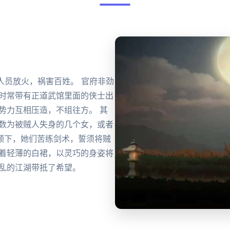
人员放火，祸害百姓。 官府非劲
时时常带有正道武馆里面的侠士出
势力互相压造，不组往方。 其
无数为被贼人失身的几个女，或者
领下，她们苦练剑术，誓须将贼
身着轻薄的白裙，以灵巧的身姿将
混乱的江湖带抵了希望。