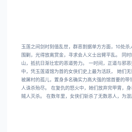
玉莲之间剑时刻值乱世，群恶割据单方方面，10处杀
围剿，光得放离赏金，寻求会人义士出臂平乱。 同
山，抵抗日渐壮宏的恶道势力。 一时间，正道与邪恶
中，凭玉莲道馆为首的女侠们史上最为活跃， 她们
被屠村的孤儿，置身多名确实力高大强的馆首要的带
人诛杀殆尽。 在复仇的怒火中，她们放弃完甲胄，
贼人灭杀。 在数年里，女侠们斩杀了无数恶人，为