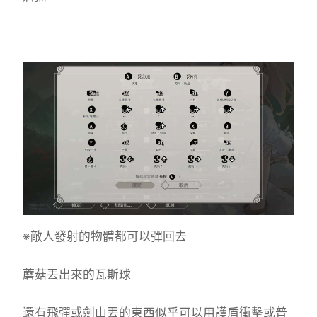
※敵人發射的物體都可以彈回去
蘑菇丟出來的瓦斯球
還有飛彈或劍山丟的東西似乎可以用護盾衝擊或普