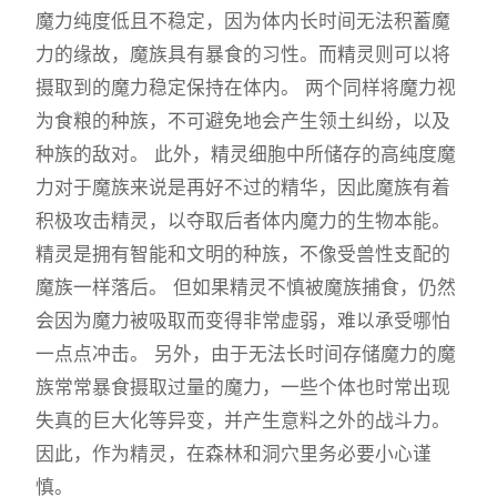
魔力纯度低且不稳定，因为体内长时间无法积蓄魔
力的缘故，魔族具有暴食的习性。而精灵则可以将
摄取到的魔力稳定保持在体内。 两个同样将魔力视
为食粮的种族，不可避免地会产生领土纠纷，以及
种族的敌对。 此外，精灵细胞中所储存的高纯度魔
力对于魔族来说是再好不过的精华，因此魔族有着
积极攻击精灵，以夺取后者体内魔力的生物本能。
精灵是拥有智能和文明的种族，不像受兽性支配的
魔族一样落后。 但如果精灵不慎被魔族捕食，仍然
会因为魔力被吸取而变得非常虚弱，难以承受哪怕
一点点冲击。 另外，由于无法长时间存储魔力的魔
族常常暴食摄取过量的魔力，一些个体也时常出现
失真的巨大化等异变，并产生意料之外的战斗力。
因此，作为精灵，在森林和洞穴里务必要小心谨
慎。