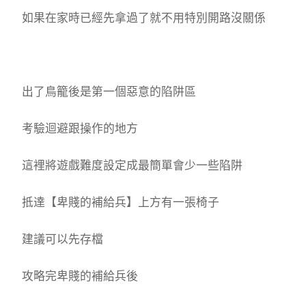
如果在家時已經先拿過了就不用特別開路沒關係
出了鳥籠後是第一個惡意的陷阱區
考驗迴避跟操作的地方
這裡將遊戲難度設定成最簡單會少一些陷阱
抵達【卑賤的補給兵】上方有一張椅子
建議可以先存檔
攻略完卑賤的補給兵後