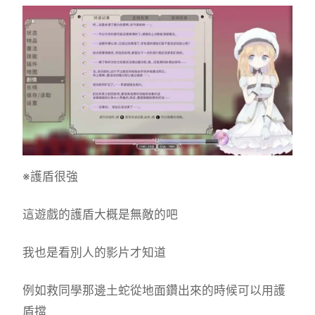
※護盾很強
這遊戲的護盾大概是無敵的吧
我也是看別人的影片才知道
例如救同學那邊土蛇從地面鑽出來的時候可以用護
盾擋